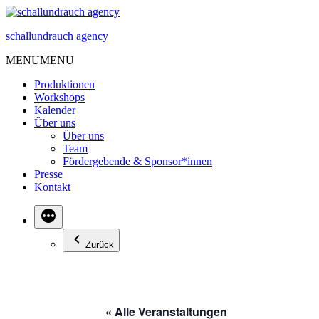
Zum
Inhalt
schallundrauch agency
springen
MENU
MENU
Produktionen
Workshops
Kalender
Über uns
Über uns
Team
Fördergebende & Sponsor*innen
Presse
Kontakt
Zurück
« Alle Veranstaltungen