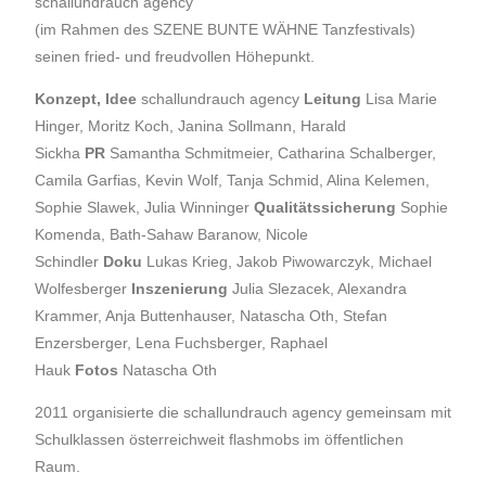
schallundrauch agency
(im Rahmen des SZENE BUNTE WÄHNE Tanzfestivals)
seinen fried- und freudvollen Höhepunkt.
Konzept, Idee
schallundrauch agency
Leitung
Lisa Marie
Hinger, Moritz Koch, Janina Sollmann, Harald
Sickha
PR
Samantha Schmitmeier, Catharina Schalberger,
Camila Garfias, Kevin Wolf, Tanja Schmid, Alina Kelemen,
Sophie Slawek, Julia Winninger
Qualitätssicherung
Sophie
Komenda, Bath-Sahaw Baranow, Nicole
Schindler
Doku
Lukas Krieg, Jakob Piwowarczyk, Michael
Wolfesberger
Inszenierung
Julia Slezacek, Alexandra
Krammer, Anja Buttenhauser, Natascha Oth, Stefan
Enzersberger, Lena Fuchsberger, Raphael
Hauk
Fotos
Natascha Oth
2011 organisierte die schallundrauch agency gemeinsam mit
Schulklassen österreichweit flashmobs im öffentlichen
Raum.