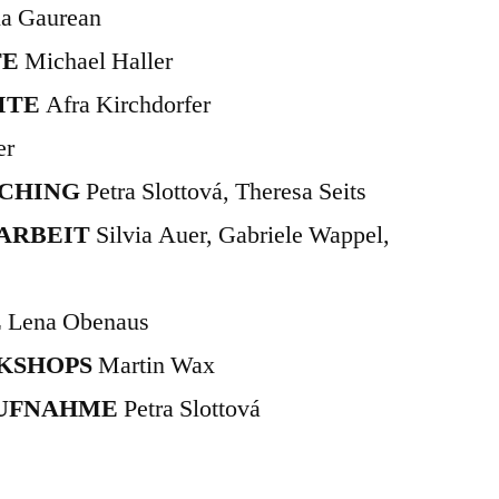
lia Gaurean
TE
Michael Haller
ITE
Afra Kirchdorfer
er
ACHING
Petra Slottová, Theresa Seits
TARBEIT
Silvia Auer, Gabriele Wappel,
E
Lena Obenaus
KSHOPS
Martin Wax
AUFNAHME
Petra Slottová