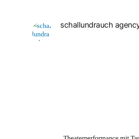
schallundrauch agenc
Theaterperformance mit Ta